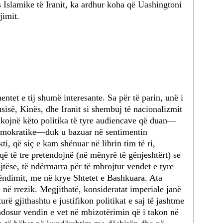
 Islamike të Iranit, ka ardhur koha që Uashingtoni
jimit.
ntet e tij shumë interesante. Sa për të parin, unë i
sisë, Kinës, dhe Iranit si shembuj të nacionalizmit
ifikojnë këto politika të tyre audiencave që duan—
demokratike—duk u bazuar në sentimentin
ti, që siç e kam shënuar në librin tim të ri,
 që të tre pretendojnë (në mënyrë të gënjeshtërt) se
ojtëse, të ndërmarra për të mbrojtur vendet e tyre
rëndimit, me në krye Shtetet e Bashkuara. Ata
 në rrezik. Megjithatë, konsideratat imperiale janë
urë gjithashtu e justifikon politikat e saj të jashtme
endosur vendin e vet në mbizotërimin që i takon në