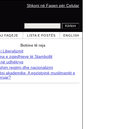
Shkoni në Faqen për Celular
AJ FAQEJE
LISTA E POSTËS
ENGLISH
Botime të reja
i i Liberalizmit
ma e zgjedhjeve të Stambollit
a në udhëkryq
shim regjimi dhe nacionalizmi
ësi akademike: A egzistojnë muslimanët e
ruar?