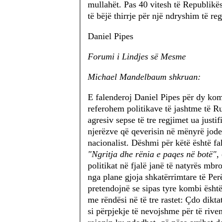
mullahët. Pas 40 vitesh të Republikës
të bëjë thirrje për një ndryshim të reg
Daniel Pipes
Forumi i Lindjes së Mesme
Michael Mandelbaum shkruan:
E falenderoj Daniel Pipes për dy kome
referohem politikave të jashtme të Ru
agresiv sepse të tre regjimet ua just
njerëzve që qeverisin në mënyrë jo
nacionalist. Dëshmi për këtë është fak
"Ngritja dhe rënia e paqes në botë"
,
politikat në fjalë janë të natyrës mbr
nga plane gjoja shkatërrimtare të Pe
pretendojnë se sipas tyre kombi është
me rëndësi në të tre rastet: Çdo diktat
si përpjekje të nevojshme për të riv