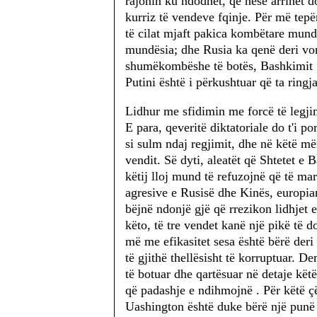
rajonin ku ndodhet, që nëse arrihet 
kurriz të vendeve fqinje. Për më tep
të cilat mjaft pakica kombëtare mund 
mundësia; dhe Rusia ka qenë deri vo
shumëkombëshe të botës, Bashkimit So
Putini është i përkushtuar që ta ringja
Lidhur me sfidimin me forcë të legjimi
E para, qeveritë diktatoriale do t'i p
si sulm ndaj regjimit, dhe në këtë m
vendit. Së dyti, aleatët që Shtetet e
këtij lloj mund të refuzojnë që të mar
agresive e Rusisë dhe Kinës, europia
bëjnë ndonjë gjë që rrezikon lidhjet 
këto, të tre vendet kanë një pikë të 
më me efikasitet sesa është bërë deri
të gjithë thellësisht të korruptuar.
të botuar dhe qartësuar në detaje kë
që padashje e ndihmojnë . Për këtë 
Uashington është duke bërë një punë