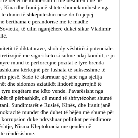
do të bëhet në kundërshtim me dëshirën dhe në
ër, Kina dhe Irani janë shtete shumëkombëshe nga
të donin të shkëputeshin nëse do t'u jepej
në bërthama e perandorisë më të madhe
vietik, të cilin nganjëherë duket sikur Vladimir
llë.
tetit të diktaturave, shoh dy vështirësi potenciale.
ortretizojnë me siguri këto si sulme ndaj kombit, e jo
ënyrë mund të përforcojnë pozitat e tyre brenda
 Bashkuara kërkojnë për fushata të suksesshme të
rin pjesë. Sado të alarmuar që janë nga sjellja
nët dhe sidomos aziatikët lindorë ngurrojnë të
e tyre tregëtare me këto vende. Pavarësisht nga
dobët të përbashkët, që mund të shfrytëzohet shumë
 tani. Sundimtarët e Rusisë, Kinës, dhe Iranit janë
 Demokracitë mundet dhe duhet të bëjën më shumë për
të korrupsion duke ndryshuar politikat perëndimore
çështje, Nisma Kleptokracia me qendër në
 të rëndësishme.