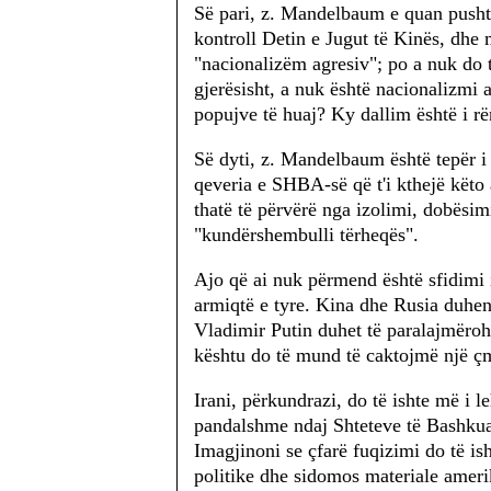
Së pari, z. Mandelbaum e quan pusht
kontroll Detin e Jugut të Kinës, dhe 
"nacionalizëm agresiv"; po a nuk do
gjerësisht, a nuk është nacionalizmi 
popujve të huaj? Ky dallim është i r
Së dyti, z. Mandelbaum është tepër i
qeveria e SHBA-së që t'i kthejë këto 
thatë të përvërë nga izolimi, dobësim
"kundërshembulli tërheqës".
Ajo që ai nuk përmend është sfidimi i
armiqtë e tyre. Kina dhe Rusia duhen
Vladimir Putin duhet të paralajmëroh
kështu do të mund të caktojmë një çmi
Irani, përkundrazi, do të ishte më i l
pandalshme ndaj Shteteve të Bashkua
Imagjinoni se çfarë fuqizimi do të i
politike dhe sidomos materiale amerik