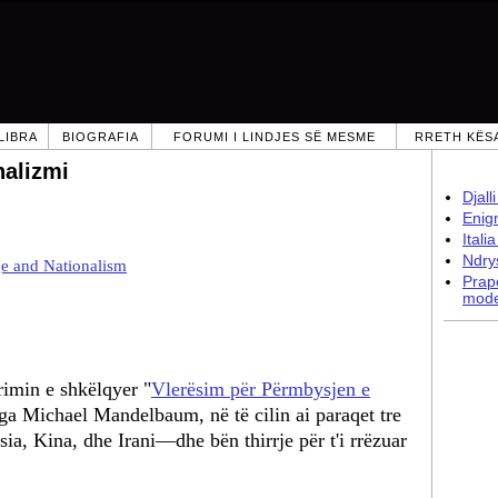
LIBRA
BIOGRAFIA
FORUMI I LINDJES SË MESME
RRETH KËS
nalizmi
Djall
Enig
Itali
Ndry
e and Nationalism
Prap
mode
imin e shkëlqyer "
Vlerësim për Përmbysjen e
ga Michael Mandelbaum, në të cilin ai paraqet tre
a, Kina, dhe Irani—dhe bën thirrje për t'i rrëzuar