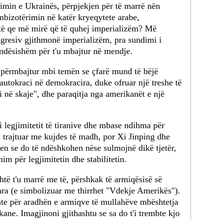
imin e Ukrainës, përpjekjen për të marrë nën
mbizotërimin në katër kryeqytete arabe,
 të qe më mirë që të quhej imperializëm? Më
agresiv gjithmonë imperializëm, pra sundimi i
ëndësishëm për t'u mbajtur në mendje.
 përmbajtur mbi temën se çfarë mund të bëjë
autokraci në demokracira, duke ofruar një treshe të
i në skaje", dhe paraqitja nga amerikanët e një
 legjimitetit të tiranive dhe mbase ndihma për
 trajtuar me kujdes të madh, por Xi Jinping dhe
en se do të ndëshkohen nëse sulmojnë dikë tjetër,
m për legjimitetin dhe stabilitetin.
ehtë t'u marrë me të, përshkak të armiqësisë së
ra (e simbolizuar me thirrhet "Vdekje Amerikës").
shte për aradhën e armiqve të mullahëve mbështetja
ane. Imagjinoni gjithashtu se sa do t'i trembte kjo