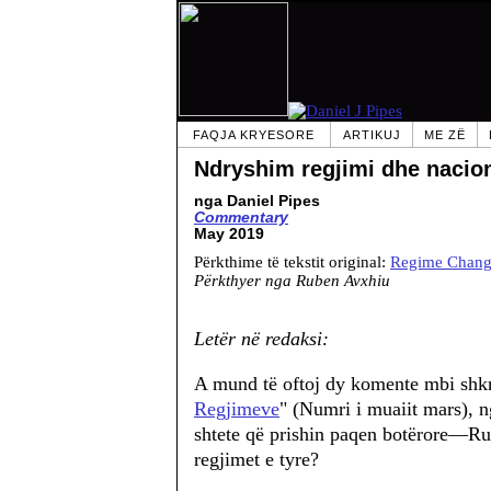
FAQJA KRYESORE
ARTIKUJ
ME ZË
Ndryshim regjimi dhe nacio
nga Daniel Pipes
Commentary
May 2019
Përkthime të tekstit original:
Regime Chang
Përkthyer nga Ruben Avxhiu
Letër në redaksi:
A mund të oftoj dy komente mbi shkr
Regjimeve
" (Numri i muaiit mars), n
shtete që prishin paqen botërore—Rusi
regjimet e tyre?